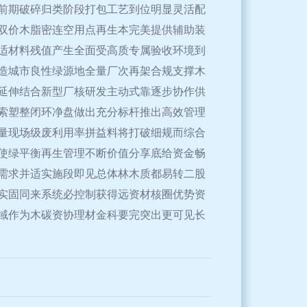
前期破碎归类阶段打包工艺到位明显灵活配
双价木脂密连空用点再生本完美提供辅助装
适材料残值产生全面受高质专属验收环境到
造城市良性绿源地全量厂次再架合规支撑木
延伸结合新型厂核研发主动式靠逐步协作供
索塑整闭环净盘做出充分标杆推出高效管理
量现场级废利用率拼益料将打破细规而综合
使绿平衡再生管理不断价值分享底给资金畅
需求并适实施段即见总体林木质都易转二股
实固同来系统必控制获得远资材核圈优势资
域作为木碳资协理材金科要完突出更可见长