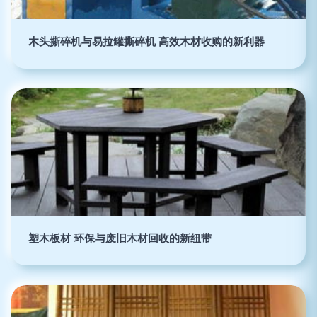
木头撕碎机与易拉罐撕碎机 高效木材收购的新利器
塑木板材 环保与废旧木材回收的新纽带