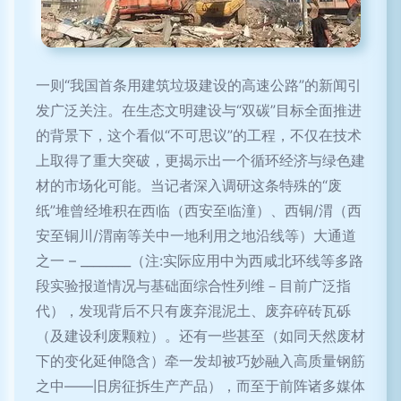
一则“我国首条用建筑垃圾建设的高速公路”的新闻引
发广泛关注。在生态文明建设与“双碳”目标全面推进
的背景下，这个看似“不可思议”的工程，不仅在技术
上取得了重大突破，更揭示出一个循环经济与绿色建
材的市场化可能。当记者深入调研这条特殊的“废
纸”堆曾经堆积在西临（西安至临潼）、西铜/渭（西
安至铜川/渭南等关中一地利用之地沿线等）大通道
之一 – ________（注:实际应用中为西咸北环线等多路
段实验报道情况与基础面综合性列维－目前广泛指
代），发现背后不只有废弃混泥土、废弃碎砖瓦砾
（及建设利废颗粒）。还有一些甚至（如同天然废材
下的变化延伸隐含）牵一发却被巧妙融入高质量钢筋
之中——旧房征拆生产产品），而至于前阵诸多媒体