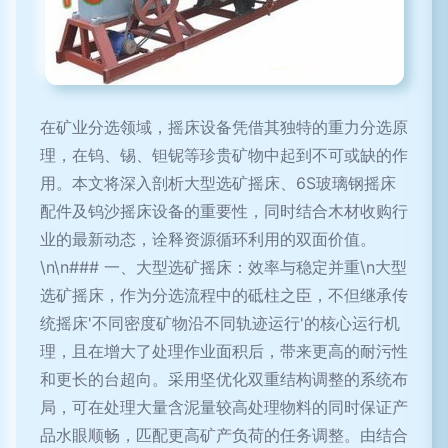
在矿业分选领域，摇床设备凭借其独特的重力分选原
理，在钨、锡、钽铌等珍贵矿物中起到不可或缺的作
用。本文将深入剖析大型选矿摇床、6S玻璃钢摇床
配件及钨沙摇床设备的重要性，同时结合木材收购行
业的最新动态，诠释资源循环利用的双面价值。
\n\n### 一、大型选矿摇床：效率与稳定并重\n大型
选矿摇床，作为分选流程中的砥柱之臣，不但继承传
统摇床'不同密度矿物沿不同轨迹运行'的核心运行机
理，且在增大了处理作业面积后，带来更高的耐污性
和更长的台超向。采用坚优化双重结构调整的系统布
局，可在处理大量含泥量较高处理物料的同时保证产
品水眼顺畅，匹配更高矿产负荷的任务调整。由结合