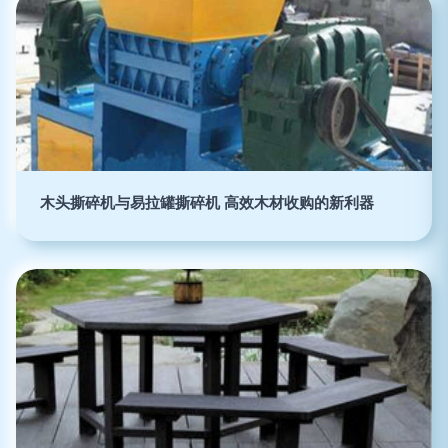
木头撕碎机与易拉罐撕碎机 高效木材收购的新利器