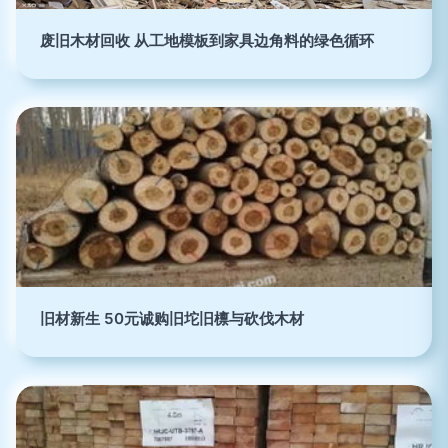
废旧木材回收 从工地模板到家具边角料的绿色循环
旧材新生 50元诚购旧坨旧檩与砍伐木材